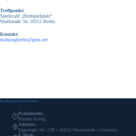
Treffpunkt:
Spielecafé „Brettspielplatz“
Waldstraße 50, 10551 Berlin
Kontakt:
mahjongberlin@gmx.net
Kontaktinformationen
Präsidentin:
Nadine König
Adresse:
Eggeloger Str. 23B • 26655 Westerstede • Germany
E-Mail: