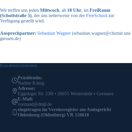
Wir treffen uns jeden
Mittwoch
, ab
18 Uhr
, im
FreiRaum
(Schottstraße 5)
, der uns netterweise von der
FreeSchool
zur
Verfügung gestellt wird.
Ansprechpartner:
Sebastian Wagner
(sebastian.wagner@chemie.uni-
giessen.de)
Kontaktinformationen
Präsidentin:
Nadine König
Adresse:
Eggeloger Str. 23B • 26655 Westerstede • Germany
E-Mail:
vorstand@dmjl.de
eingetragen im Vereinsregister am Amtsgericht
Oldenburg (Oldenburg) VR 120618