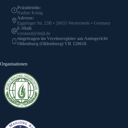
Präsidentin:
Nadine König
Adresse:
Eggeloger Str. 23B • 26655 Westerstede • Germany
E-Mail:
vorstand@dmjl.de
eingetragen im Vereinsregister am Amtsgericht
Oldenburg (Oldenburg) VR 120618
Organisationen