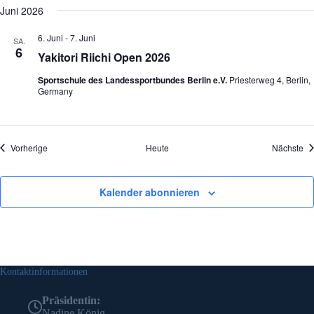
Juni 2026
6. Juni
-
7. Juni
SA.
6
Yakitori Riichi Open 2026
Sportschule des Landessportbundes Berlin e.V.
Priesterweg 4, Berlin,
Germany
Veranstaltungen
Ve
Vorherige
Heute
Nächste
Kalender abonnieren
Kontaktinformationen
Präsidentin:
Nadine König