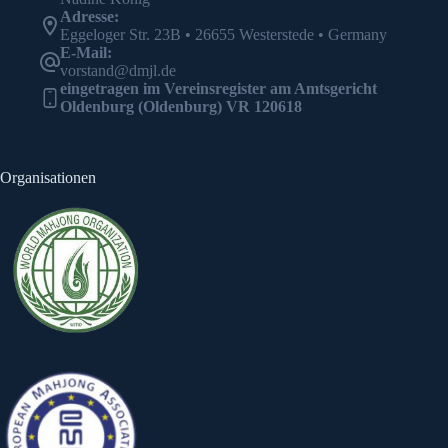
Adresse:
Eggeloger Str. 23B • 26655 Westerstede • Germany
E-Mail:
vorstand@dmjl.de
eingetragen im Vereinsregister am Amtsgericht
Oldenburg (Oldenburg) VR 120618
Organisationen