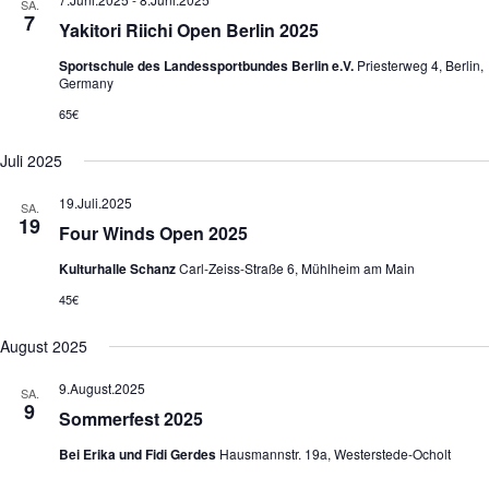
SA.
o
h
7
Yakitori Riichi Open Berlin 2025
n
t
e
Sportschule des Landessportbundes Berlin e.V.
Priesterweg 4, Berlin,
n
Germany
-
N
65€
a
v
Juli 2025
i
g
19.Juli.2025
a
SA.
19
t
Four Winds Open 2025
i
o
Kulturhalle Schanz
Carl-Zeiss-Straße 6, Mühlheim am Main
n
45€
August 2025
9.August.2025
SA.
9
Sommerfest 2025
Bei Erika und Fidi Gerdes
Hausmannstr. 19a, Westerstede-Ocholt