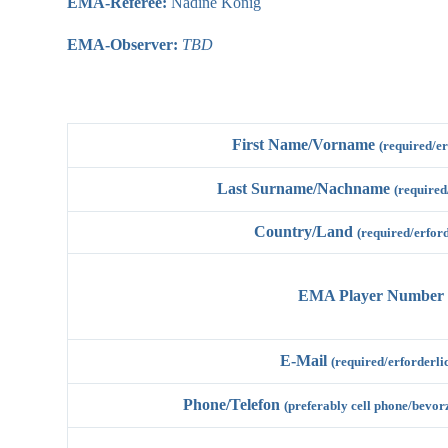
EMA-Referee:
Nadine König
EMA-Observer:
TBD
First Name/Vorname
(required/er
Last Surname/Nachname
(required
Country/Land
(required/erford
EMA Player Number
E-Mail
(required/erforderli
Phone/Telefon
(preferably cell phone/bev