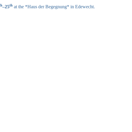
th
th
–25
at the *Haus der Begegnung* in Edewecht.