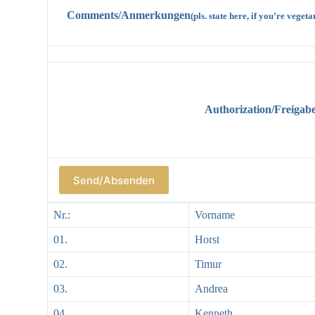
Comments/Anmerkungen
(pls. state here, if you’re veget
Authorization/Freigab
Nr.:
Vorname
01.
Horst
02.
Timur
03.
Andrea
04.
Kenneth