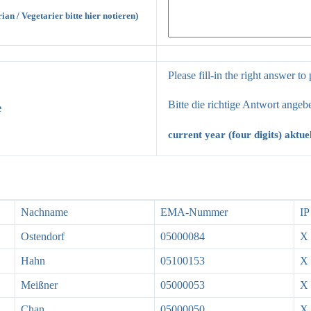
arian / Vegetarier bitte hier notieren)
Please fill-in the right answer t
Bitte die richtige Antwort ange
e
current year (four digits) aktue
Nachname
EMA-Nummer
IP
Ostendorf
05000084
X
Hahn
05100153
X
Meißner
05000053
X
Chan
05000050
X