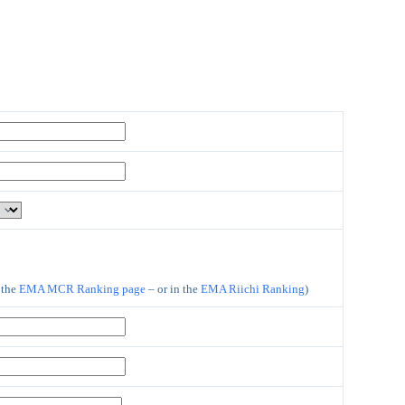
 the
EMA MCR Ranking page
– or in the
EMA Riichi Ranking
)